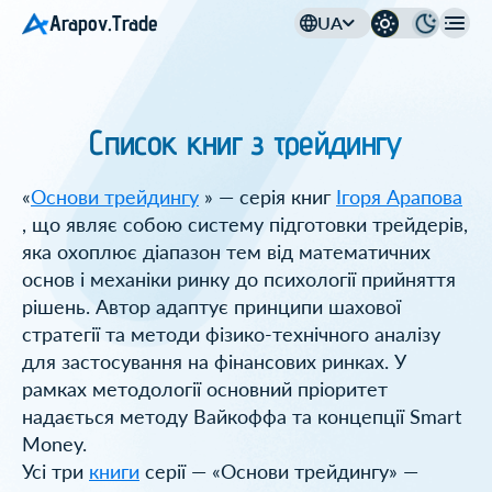
Arapov.Trade
UA
Список книг з трейдингу
«
Основи трейдингу
» — серія книг
Ігоря Арапова
, що являє собою систему підготовки трейдерів,
яка охоплює діапазон тем від математичних
основ і механіки ринку до психології прийняття
рішень. Автор адаптує принципи шахової
стратегії та методи фізико-технічного аналізу
для застосування на фінансових ринках. У
рамках методології основний пріоритет
надається методу Вайкоффа та концепції Smart
Money.
Усі три
книги
серії — «Основи трейдингу» —