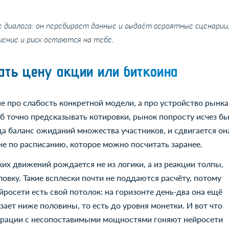
 диалога: он перебирает данные и выдаёт вероятные сценарии
шение и риск остаются на тебе.
ать цену акции или биткоина
не про слабость конкретной модели, а про устройство рынка
об точно предсказывать котировки, рынок попросту исчез бы
гда баланс ожиданий множества участников, и сдвигается он
 не по расписанию, которое можно посчитать заранее.
их движений рождается не из логики, а из реакции толпы,
ловку. Такие всплески почти не поддаются расчёту, потому
йросети есть свой потолок: на горизонте день-два она ещё
лзает ниже половины, то есть до уровня монетки. И вот что
орации с несопоставимыми мощностями гоняют нейросети