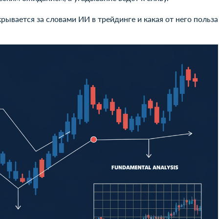
рывается за словами ИИ в трейдинге и какая от него польза