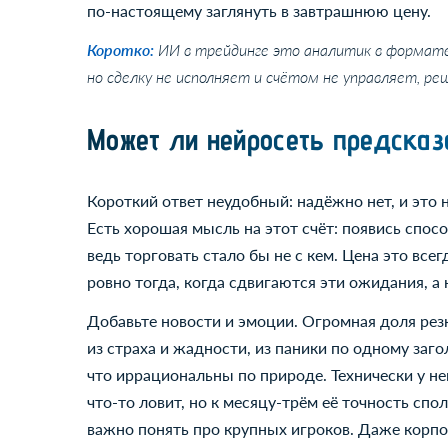
по-настоящему заглянуть в завтрашнюю цену.
Коротко:
ИИ в трейдинге это аналитик в формате
но сделку не исполняет и счётом не управляет, ре
Может ли нейросеть предсказ
Короткий ответ неудобный: надёжно нет, и это 
Есть хорошая мысль на этот счёт: появись спос
ведь торговать стало бы не с кем. Цена это все
ровно тогда, когда сдвигаются эти ожидания, а
Добавьте новости и эмоции. Огромная доля резк
из страха и жадности, из паники по одному заго
что иррациональны по природе. Технически у не
что-то ловит, но к месяцу-трём её точность спо
важно понять про крупных игроков. Даже корп