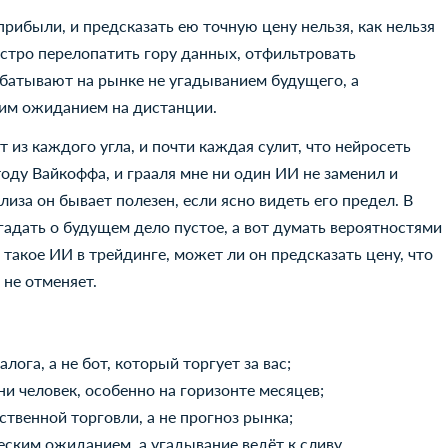
прибыли, и предсказать ею точную цену нельзя, как нельзя
быстро перелопатить гору данных, отфильтровать
абатывают на рынке не угадыванием будущего, а
им ожиданием на дистанции.
 из каждого угла, и почти каждая сулит, что нейросеть
тоду Вайкоффа, и грааля мне ни один ИИ не заменил и
иза он бывает полезен, если ясно видеть его предел. В
 гадать о будущем дело пустое, а вот думать вероятностями
 такое ИИ в трейдинге, может ли он предсказать цену, что
 не отменяет.
лога, а не бот, который торгует за вас;
ни человек, особенно на горизонте месяцев;
ственной торговли, а не прогноз рынка;
ским ожиданием, а угадывание ведёт к сливу.