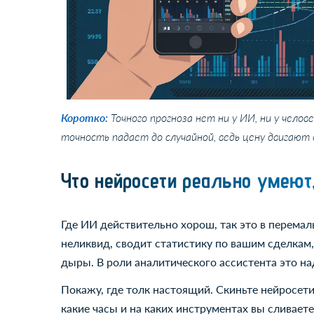
Коротко:
Точного прогноза нет ни у ИИ, ни у чело
точность падает до случайной, ведь цену двигают 
Что нейросети реально умеют,
Где ИИ действительно хорош, так это в перема
неликвид, сводит статистику по вашим сделкам, 
дыры. В роли аналитического ассистента это н
Покажу, где толк настоящий. Скиньте нейросети
какие часы и на каких инструментах вы сливает