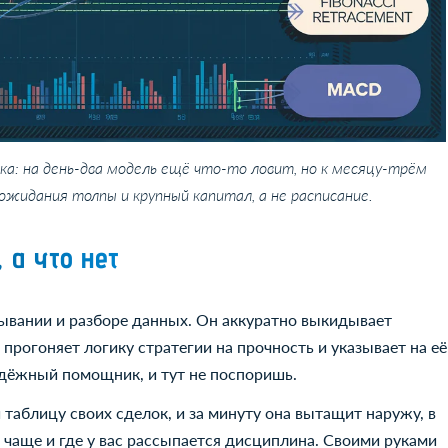
века: на день-два модель ещё что-то ловит, но к месяцу-трём
ожидания толпы и крупный капитал, а не расписание.
 а что нет
лывании и разборе данных. Он аккуратно выкидывает
прогоняет логику стратегии на прочность и указывает на её
адёжный помощник, и тут не поспоришь.
 таблицу своих сделок, и за минуту она вытащит наружу, в
е чаще и где у вас рассыпается дисциплина. Своими руками