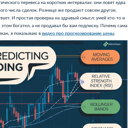
ического перевеса на коротких интервалах: они ловят едва
ого числа сделок. Рознице же продают совсем другое,
вует. И простая проверка на здравый смысл: умей кто-то и
 этом богател, а не продавал бы вам подписку. Почему сама
пкан, я показываю в
видео про прогнозирование цены
.