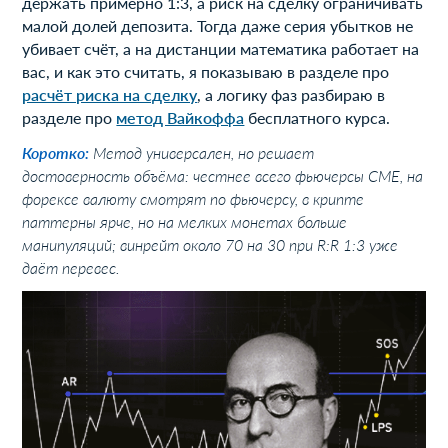
держать примерно 1:3, а риск на сделку ограничивать
малой долей депозита. Тогда даже серия убытков не
убивает счёт, а на дистанции математика работает на
вас, и как это считать, я показываю в разделе про
расчёт риска на сделку
, а логику фаз разбираю в
разделе про
метод Вайкоффа
бесплатного курса.
Коротко:
Метод универсален, но решает
достоверность объёма: честнее всего фьючерсы CME, на
форексе валюту смотрят по фьючерсу, в крипте
паттерны ярче, но на мелких монетах больше
манипуляций; винрейт около 70 на 30 при R:R 1:3 уже
даёт перевес.