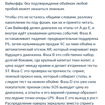
Вайкоффа: без подтверждения объёмом любой
пробой может оказаться ложным.
Чтобы это не осталось общими словами, разложу
накопление по под-фазам, как их и принято читать.
Сам Вайкофф делил диапазон на этапы от A до E, и
внутри идёт узнаваемая цепочка событий. Фаза A
останавливает падение: предварительная поддержка
PS, затем кульминация продаж SC на пике объёма и
автоматический отскок AR, который очерчивает верх
будущего диапазона. Фаза B это собственно набор,
долгий боковик, где крупный капитал тихо копит, а
цена ходит между краями и делает вторичные тесты
ST. Фаза C это проверка на прочность: спринг,
ложный прокол низа, который собирает стопы, и
следом тест на низком объёме. Фаза D это уже сила
покупателя: признак силы SOS выводит цену из
диапазона, а откаты к его верхней границе образуют
последние точки опоры LPS. Фаза E это выход в рост.
Распределение наверху зеркально: вместо спринга