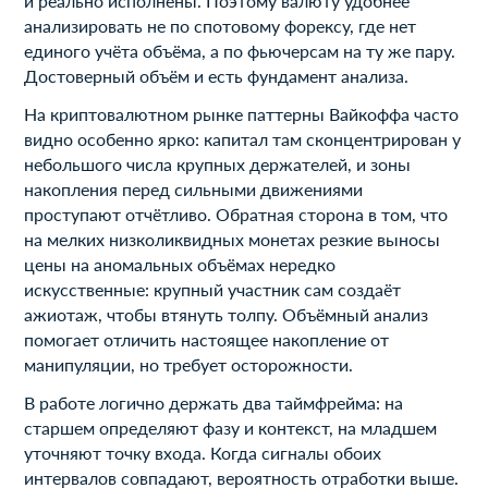
и реально исполнены. Поэтому валюту удобнее
анализировать не по спотовому форексу, где нет
единого учёта объёма, а по фьючерсам на ту же пару.
Достоверный объём и есть фундамент анализа.
На криптовалютном рынке паттерны Вайкоффа часто
видно особенно ярко: капитал там сконцентрирован у
небольшого числа крупных держателей, и зоны
накопления перед сильными движениями
проступают отчётливо. Обратная сторона в том, что
на мелких низколиквидных монетах резкие выносы
цены на аномальных объёмах нередко
искусственные: крупный участник сам создаёт
ажиотаж, чтобы втянуть толпу. Объёмный анализ
помогает отличить настоящее накопление от
манипуляции, но требует осторожности.
В работе логично держать два таймфрейма: на
старшем определяют фазу и контекст, на младшем
уточняют точку входа. Когда сигналы обоих
интервалов совпадают, вероятность отработки выше.