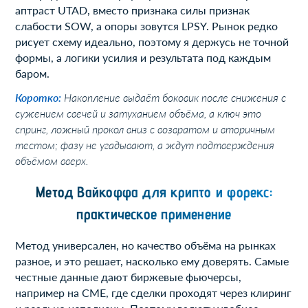
аптраст UTAD, вместо признака силы признак
слабости SOW, а опоры зовутся LPSY. Рынок редко
рисует схему идеально, поэтому я держусь не точной
формы, а логики усилия и результата под каждым
баром.
Коротко:
Накопление выдаёт боковик после снижения с
сужением свечей и затуханием объёма, а ключ это
спринг, ложный прокол вниз с возвратом и вторичным
тестом; фазу не угадывают, а ждут подтверждения
объёмом вверх.
Метод Вайкоффа для крипто и форекс:
практическое применение
Метод универсален, но качество объёма на рынках
разное, и это решает, насколько ему доверять. Самые
честные данные дают биржевые фьючерсы,
например на CME, где сделки проходят через клиринг