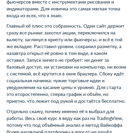
фьючерсов вместе с инструментами рисования и
индикаторами. Для новичка это самая мягкая точка
входа из всех, что я знаю.
Главный её плюс это собранность. Один сайт держит
сразу все рынки: захотел акции, переключился на
валюту, заглянул в крипту или фьючерсы, и всё в той
же вкладке. Расставил уровни, сохранил разметку, а
назавтра открыл её ровно в том виде, в каком
оставил. Запуск ничего не требует: ни денег за
базовый доступ, ни установки на компьютер, ни возни
с системой, всё крутится в окне браузера. Сбоку идёт
социальная начинка: чужие торговые идеи и
уведомления на касание цены к уровню. Для старта
это второстепенно, сперва график и объём, но
приятно, что лежит под рукой и достаётся бесплатно.
Отдельно скажу, почему именно её я выбрал для
работы. Весь свой курс я веду как раз на TradingView,
потому что под объёмный анализ и метод Вайкоффа
более наглядной платформы я просто не нашёл.