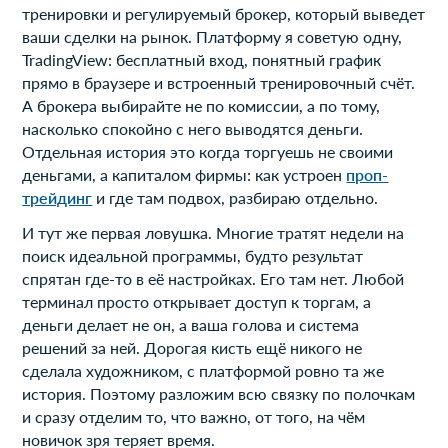
тренировки и регулируемый брокер, который выведет
ваши сделки на рынок. Платформу я советую одну,
TradingView: бесплатный вход, понятный график
прямо в браузере и встроенный тренировочный счёт.
А брокера выбирайте не по комиссии, а по тому,
насколько спокойно с него выводятся деньги.
Отдельная история это когда торгуешь не своими
деньгами, а капиталом фирмы: как устроен
проп-
трейдинг
и где там подвох, разбираю отдельно.
И тут же первая ловушка. Многие тратят недели на
поиск идеальной программы, будто результат
спрятан где-то в её настройках. Его там нет. Любой
терминал просто открывает доступ к торгам, а
деньги делает не он, а ваша голова и система
решений за ней. Дорогая кисть ещё никого не
сделала художником, с платформой ровно та же
история. Поэтому разложим всю связку по полочкам
и сразу отделим то, что важно, от того, на чём
новичок зря теряет время.