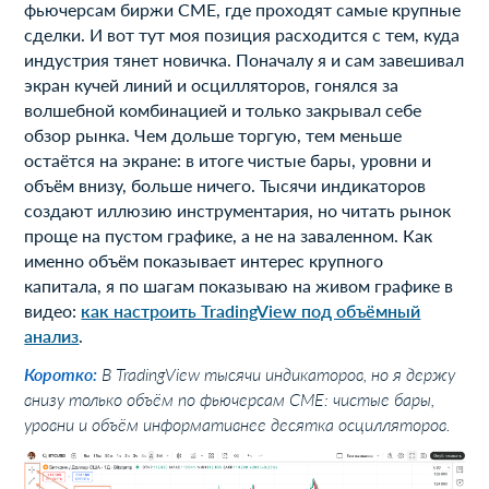
фьючерсам биржи CME, где проходят самые крупные
сделки. И вот тут моя позиция расходится с тем, куда
индустрия тянет новичка. Поначалу я и сам завешивал
экран кучей линий и осцилляторов, гонялся за
волшебной комбинацией и только закрывал себе
обзор рынка. Чем дольше торгую, тем меньше
остаётся на экране: в итоге чистые бары, уровни и
объём внизу, больше ничего. Тысячи индикаторов
создают иллюзию инструментария, но читать рынок
проще на пустом графике, а не на заваленном. Как
именно объём показывает интерес крупного
капитала, я по шагам показываю на живом графике в
видео:
как настроить TradingView под объёмный
анализ
.
Коротко:
В TradingView тысячи индикаторов, но я держу
внизу только объём по фьючерсам CME: чистые бары,
уровни и объём информативнее десятка осцилляторов.