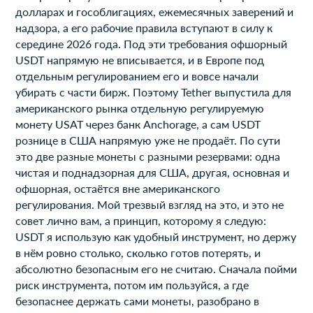
долларах и гособлигациях, ежемесячных заверений и
надзора, а его рабочие правила вступают в силу к
середине 2026 года. Под эти требования офшорный
USDT напрямую не вписывается, и в Европе под
отдельным регулированием его и вовсе начали
убирать с части бирж. Поэтому Tether выпустила для
американского рынка отдельную регулируемую
монету USAT через банк Anchorage, а сам USDT
рознице в США напрямую уже не продаёт. По сути
это две разные монеты с разными резервами: одна
чистая и поднадзорная для США, другая, основная и
офшорная, остаётся вне американского
регулирования. Мой трезвый взгляд на это, и это не
совет лично вам, а принцип, которому я следую:
USDT я использую как удобный инструмент, но держу
в нём ровно столько, сколько готов потерять, и
абсолютно безопасным его не считаю. Сначала пойми
риск инструмента, потом им пользуйся, а где
безопаснее держать сами монеты, разобрано в