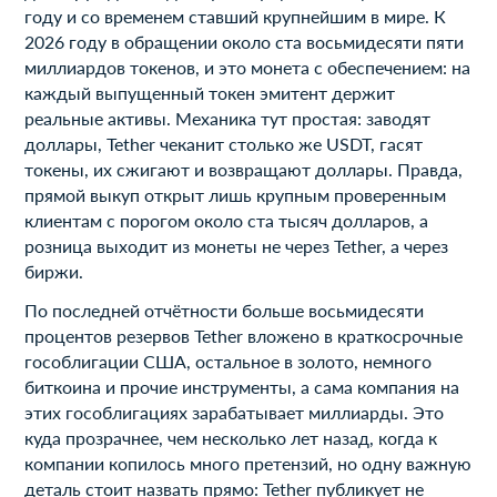
году и со временем ставший крупнейшим в мире. К
2026 году в обращении около ста восьмидесяти пяти
миллиардов токенов, и это монета с обеспечением: на
каждый выпущенный токен эмитент держит
реальные активы. Механика тут простая: заводят
доллары, Tether чеканит столько же USDT, гасят
токены, их сжигают и возвращают доллары. Правда,
прямой выкуп открыт лишь крупным проверенным
клиентам с порогом около ста тысяч долларов, а
розница выходит из монеты не через Tether, а через
биржи.
По последней отчётности больше восьмидесяти
процентов резервов Tether вложено в краткосрочные
гособлигации США, остальное в золото, немного
биткоина и прочие инструменты, а сама компания на
этих гособлигациях зарабатывает миллиарды. Это
куда прозрачнее, чем несколько лет назад, когда к
компании копилось много претензий, но одну важную
деталь стоит назвать прямо: Tether публикует не