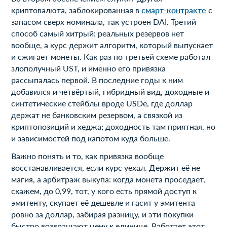
криптовалюта, заблокированная в
смарт-контракте
с
запасом сверх номинала, так устроен DAI. Третий
способ самый хитрый: реальных резервов нет
вообще, а курс держит алгоритм, который выпускает
и сжигает монеты. Как раз по третьей схеме работал
злополучный UST, и именно его привязка
рассыпалась первой. В последние годы к ним
добавился и четвёртый, гибридный вид, доходные и
синтетические стейблы вроде USDe, где доллар
держат не банковским резервом, а связкой из
криптопозиций и хеджа; доходность там приятная, но
и зависимостей под капотом куда больше.
Важно понять и то, как привязка вообще
восстанавливается, если курс уехал. Держит её не
магия, а арбитраж выкупа: когда монета проседает,
скажем, до 0,99, тот, у кого есть прямой доступ к
эмитенту, скупает её дешевле и гасит у эмитента
ровно за доллар, забирая разницу, и эти покупки
быстро возвращают цену к единице. Работает этот