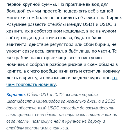
первой крупной суммы. На практике вывод для
большой суммы простой: не держать всё в одной
монете и тем более не оставлять её лежать на бирже.
Разумнее развести стейблы между USDT и USDC и
хранить их в собственном кошельке, а не на чужом
счёте; тогда одна точка отказа, будь то банк
эмитента, действие регулятора или сбой биржи, не
уносит сразу весь капитал, а бьёт лишь по части. Те
же грабли, на которые чаще всего наступают
новички, я собрал в разборе рисков и схем обмана в
крипте, а с чего вообще начинать и стоит ли новичку
лезть в крипту, я показываю в разделе курса про
то,
чем торговать новичку
.
Коротко:
Обвал UST в 2022 испарил порядка
шестидесяти миллиардов за несколько дней, а в 2023
даже обеспеченный USDC проседал до восьмидесяти
семи центов из-за банка; алгопривязка стоит лишь на
вере толпы, поэтому в ней я крупное не держу, а
стейблы воспринимаю как кэш.