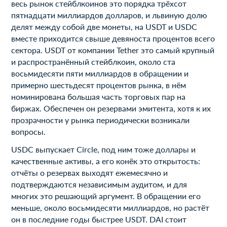
весь рынок стейблкоинов это порядка трёхсот
пятнадцати миллиардов долларов, и львиную долю
делят между собой две монеты, на USDT и USDC
вместе приходится свыше девяноста процентов всего
сектора. USDT от компании Tether это самый крупный
и распространённый стейблкоин, около ста
восьмидесяти пяти миллиардов в обращении и
примерно шестьдесят процентов рынка, в нём
номинирована большая часть торговых пар на
биржах. Обеспечен он резервами эмитента, хотя к их
прозрачности у рынка периодически возникали
вопросы.
USDC выпускает Circle, под ним тоже доллары и
качественные активы, а его конёк это открытость:
отчёты о резервах выходят ежемесячно и
подтверждаются независимым аудитом, и для
многих это решающий аргумент. В обращении его
меньше, около восьмидесяти миллиардов, но растёт
он в последние годы быстрее USDT. DAI стоит