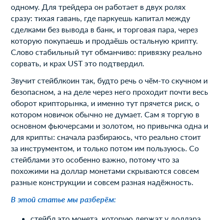
одному. Для трейдера он работает в двух ролях
сразу: тихая гавань, где паркуешь капитал между
сделками без вывода в банк, и торговая пара, через
которую покупаешь и продаёшь остальную крипту.
Слово стабильный тут обманчиво: привязку реально
сорвать, и крах UST это подтвердил.
Звучит стейблкоин так, будто речь о чём-то скучном и
безопасном, а на деле через него проходит почти весь
оборот крипторынка, и именно тут прячется риск, о
котором новичок обычно не думает. Сам я торгую в
основном фьючерсами и золотом, но привычка одна и
для крипты: сначала разбираюсь, что реально стоит
за инструментом, и только потом им пользуюсь. Со
стейблами это особенно важно, потому что за
похожими на доллар монетами скрываются совсем
разные конструкции и совсем разная надёжность.
В этой статье мы разберём:
стейбл это монета, которую держат у доллара,