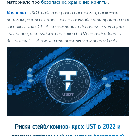
материале про
безопасное хранение крипты
.
Коротко:
USDT надёжен ровно настолько, насколько
реальны резервы Tether: более восьмидесяти процентов в
гособлигациях США, но компания офшорная, публикует
заверение, а не аудит, под закон США не подпадает и
для рынка США выпустила отдельную монету USAT.
Риски стейблкоинов: крах UST в 2022 и