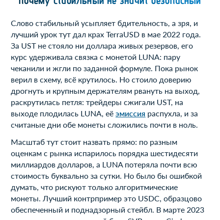
почему стабильный не значит безопасный
Слово стабильный усыпляет бдительность, а зря, и
лучший урок тут дал крах TerraUSD в мае 2022 года.
За UST не стояло ни доллара живых резервов, его
курс удерживала связка с монетой LUNA: пару
чеканили и жгли по заданной формуле. Пока рынок
верил в схему, всё крутилось. Но стоило доверию
дрогнуть и крупным держателям рвануть на выход,
раскрутилась петля: трейдеры сжигали UST, на
выходе плодилась LUNA, её
эмиссия
распухла, и за
считаные дни обе монеты сложились почти в ноль.
Масштаб тут стоит назвать прямо: по разным
оценкам с рынка испарилось порядка шестидесяти
миллиардов долларов, а LUNA потеряла почти всю
стоимость буквально за сутки. Но было бы ошибкой
думать, что рискуют только алгоритмические
монеты. Лучший контрпример это USDC, образцово
обеспеченный и поднадзорный стейбл. В марте 2023