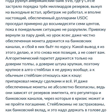
года рухнул американский банк SVB, где у Circle
застряло порядка трёх миллиардов резервов, выкуп
на выходные встал, арбитраж не работал, и вполне
настоящий, обеспеченный долларами USDC
проседал примерно до восьмидесяти семи центов,
пока в понедельник ситуацию не разрулили. Привязку
вернули за пару дней, но урок ясен: даже честно
обеспеченная монета держится на банковских
каналах, и сбой в них бьёт по курсу. Какой вывод я из
этого делаю, и это снова моя позиция, а не совет вам.
Алгоритмический паритет держится только на
доверии толпы, а доверие штука хрупкая, поэтому
крупное в алго-стейблах я не держу вообще, а к
обычным стейблам отношусь как к кэшу:
припарковал между сделками и всё. И даже
обеспеченные монеты не абсолютно безопасны, ведь
они зависят от резервов эмитента, его регулятора и
банковских каналов, через которые в кризис может и
не пройти погашение. Стейблкоины не застрахованы,
как банковский вклад, и это надо держать в голове до