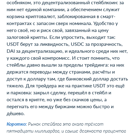
особняком, это децентрализованный стейблкоин: за
ним нет единой компании, а обеспечением служит
корзина криптовалют, заблокированная в смарт-
контрактах с запасом сверх номинала. Удобство у
него своё, но и риск свой, завязанный на цену
залоговой крипты. Если упростить, выходит так:
USDT берут за ликвидность, USDC за прозрачность,
DAI за децентрализацию, и идеального среди них нет,
у каждого свой компромисс. И стоит помнить, что
стейблы давно вышли за пределы трейдинга: на них
держатся переводы между странами, расчёты и
доступ к доллару там, где банковский доллар достать
тяжело. Для трейдера же на практике USDT это ещё
и парковка: закрыл сделку, перешёл в стейбл и
остался в крипте, но уже без скачков цены, а
перегнать его между биржами можно быстро и
дёшево.
Коротко:
Рынок стейблов это около трёхсот
пятнадцати миллиардов, и свыше девяноста процентов