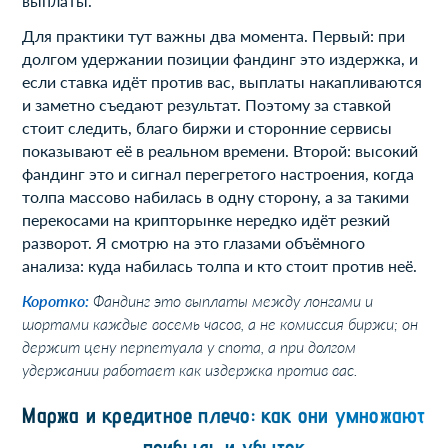
выплаты.
Для практики тут важны два момента. Первый: при
долгом удержании позиции фандинг это издержка, и
если ставка идёт против вас, выплаты накапливаются
и заметно съедают результат. Поэтому за ставкой
стоит следить, благо биржи и сторонние сервисы
показывают её в реальном времени. Второй: высокий
фандинг это и сигнал перегретого настроения, когда
толпа массово набилась в одну сторону, а за такими
перекосами на крипторынке нередко идёт резкий
разворот. Я смотрю на это глазами объёмного
анализа: куда набилась толпа и кто стоит против неё.
Коротко:
Фандинг это выплаты между лонгами и
шортами каждые восемь часов, а не комиссия биржи; он
держит цену перпетуала у спота, а при долгом
удержании работает как издержка против вас.
Маржа и кредитное плечо: как они умножают
прибыль и убыток