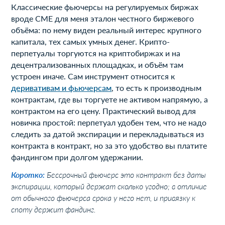
Классические фьючерсы на регулируемых биржах
вроде CME для меня эталон честного биржевого
объёма: по нему виден реальный интерес крупного
капитала, тех самых умных денег. Крипто-
перпетуалы торгуются на криптобиржах и на
децентрализованных площадках, и объём там
устроен иначе. Сам инструмент относится к
деривативам и фьючерсам
, то есть к производным
контрактам, где вы торгуете не активом напрямую, а
контрактом на его цену. Практический вывод для
новичка простой: перпетуал удобен тем, что не надо
следить за датой экспирации и перекладываться из
контракта в контракт, но за это удобство вы платите
фандингом при долгом удержании.
Коротко:
Бессрочный фьючерс это контракт без даты
экспирации, который держат сколько угодно; в отличие
от обычного фьючерса срока у него нет, и привязку к
споту держит фандинг.