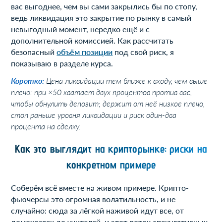
вас выгоднее, чем вы сами закрылись бы по стопу,
ведь ликвидация это закрытие по рынку в самый
невыгодный момент, нередко ещё и с
дополнительной комиссией. Как рассчитать
безопасный
объём позиции
под свой риск, я
показываю в разделе курса.
Коротко:
Цена ликвидации тем ближе к входу, чем выше
плечо: при ×50 хватает двух процентов против вас,
чтобы обнулить депозит; держит от неё низкое плечо,
стоп раньше уровня ликвидации и риск один-два
процента на сделку.
Как это выглядит на крипторынке: риски на
конкретном примере
Соберём всё вместе на живом примере. Крипто-
фьючерсы это огромная волатильность, и не
случайно: сюда за лёгкой наживой идут все, от
домохозяек до учителей, и этот поток спекулятивных