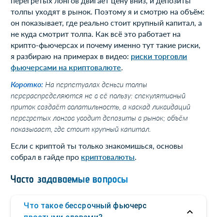
перегретых лонгов двигает цену вниз, и депозиты
толпы уходят в рынок. Поэтому я и смотрю на объём:
он показывает, где реально стоит крупный капитал, а
не куда смотрит толпа. Как всё это работает на
крипто-фьючерсах и почему именно тут такие риски,
я разбираю на примерах в видео:
риски торговли
фьючерсами на криптовалюте
.
Коротко:
На перпетуалах деньги толпы
перераспределяются не в её пользу: спекулятивный
приток создаёт волатильность, а каскад ликвидаций
перегретых лонгов уводит депозиты в рынок; объём
показывает, где стоит крупный капитал.
Если с криптой ты только знакомишься, основы
собрал в гайде про
криптовалюты
.
Часто задаваемые вопросы
Что такое бессрочный фьючерс