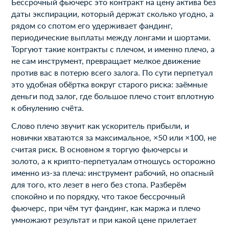
Бессрочный фьючерс это контракт на цену актива без
даты экспирации, который держат сколько угодно, а
рядом со спотом его удерживает фандинг,
периодические выплаты между лонгами и шортами.
Торгуют такие контракты с плечом, и именно плечо, а
не сам инструмент, превращает мелкое движение
против вас в потерю всего залога. По сути перпетуал
это удобная обёртка вокруг старого риска: заёмные
деньги под залог, где большое плечо стоит вплотную
к обнулению счёта.
Слово плечо звучит как ускоритель прибыли, и
новички хватаются за максимальное, ×50 или ×100, не
считая риск. В основном я торгую фьючерсы и
золото, а к крипто-перпетуалам отношусь осторожно
именно из-за плеча: инструмент рабочий, но опасный
для того, кто лезет в него без стопа. Разберём
спокойно и по порядку, что такое бессрочный
фьючерс, при чём тут фандинг, как маржа и плечо
умножают результат и при какой цене прилетает