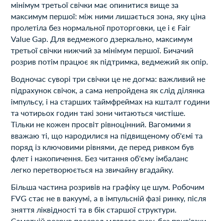
мінімум третьої свічки має опинитися вище за
максимум першої: між ними лишається зона, яку ціна
пролетіла без нормальної проторговки, це і є Fair
Value Gap. Для ведмежого дзеркально, максимум
третьої свічки нижчий за мінімум першої. Бичачий
розрив потім працює як підтримка, ведмежий як опір.
Водночас суворі три свічки це не догма: важливий не
підрахунок свічок, а сама непройдена як слід ділянка
імпульсу, і на старших таймфреймах на кшталт години
та чотирьох годин такі зони читаються чистіше.
Тільки не кожен просвіт рівноцінний. Вагомими я
вважаю ті, що народилися на підвищеному об'ємі та
поряд із ключовими рівнями, де перед ривком був
флет і накопичення. Без читання об'єму імбаланс
легко перетворюється на звичайну вгадайку.
Більша частина розривів на графіку це шум. Робочим
FVG стає не в вакуумі, а в імпульсній фазі ринку, після
зняття ліквідності та в бік старшої структури.
Самотній розрив посеред млявого руху, без прив'язки