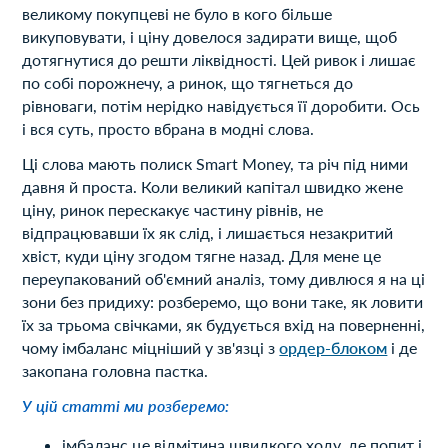
великому покупцеві не було в кого більше
викуповувати, і ціну довелося задирати вище, щоб
дотягнутися до решти ліквідності. Цей ривок і лишає
по собі порожнечу, а ринок, що тягнеться до
рівноваги, потім нерідко навідується її доробити. Ось
і вся суть, просто вбрана в модні слова.
Ці слова мають полиск Smart Money, та річ під ними
давня й проста. Коли великий капітал швидко жене
ціну, ринок перескакує частину рівнів, не
відпрацювавши їх як слід, і лишається незакритий
хвіст, куди ціну згодом тягне назад. Для мене це
переупакований об'ємний аналіз, тому дивлюся я на ці
зони без придиху: розберемо, що вони таке, як ловити
їх за трьома свічками, як будується вхід на поверненні,
чому імбаланс міцніший у зв'язці з
ордер-блоком
і де
закопана головна пастка.
У цій статті ми розберемо:
імбаланс це відмітина швидкого ходу, де попит і