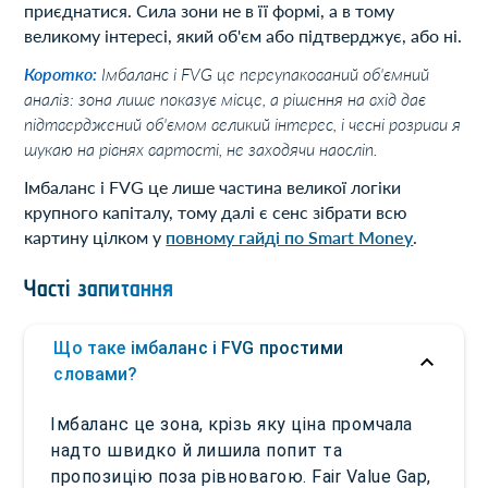
приєднатися. Сила зони не в її формі, а в тому
великому інтересі, який об'єм або підтверджує, або ні.
Коротко:
Імбаланс і FVG це переупакований об'ємний
аналіз: зона лише показує місце, а рішення на вхід дає
підтверджений об'ємом великий інтерес, і чесні розриви я
шукаю на рівнях вартості, не заходячи наосліп.
Імбаланс і FVG це лише частина великої логіки
крупного капіталу, тому далі є сенс зібрати всю
картину цілком у
повному гайді по Smart Money
.
Часті запитання
Що таке імбаланс і FVG простими
словами?
Імбаланс це зона, крізь яку ціна промчала
надто швидко й лишила попит та
пропозицію поза рівновагою. Fair Value Gap,