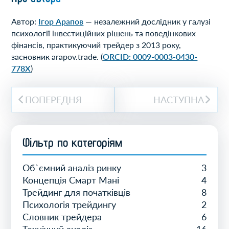
Автор:
Ігор Арапов
— незалежний дослідник у галузі
психології інвестиційних рішень та поведінкових
фінансів, практикуючий трейдер з 2013 року,
засновник arapov.trade. (
ORCID: 0009-0003-0430-
778X
)
ПОПЕРЕДНЯ
НАСТУПНА
Фiльтр по категорiям
Об`ємний аналіз ринку
3
Концепція Смарт Мані
4
Трейдинг для початківців
8
Психологія трейдингу
2
Словник трейдера
6