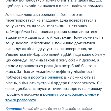
щоб серія входів лишалася в плюсі навіть за помилок.
Але є важливе застереження, без нього це
перетворюється на вгадайку. Ціна повертається в
зону часто, та далеко не завжди: на старших
таймфреймах і на новинах розрив може лишитися
відкритим надовго, а то й назавжди. Тому ломитися в
зону наосліп небезпечно. Спокійніше дочекатися
сигналу: як ціна відгукується на повернення, чи
з'являється пін-бар або явний відбій, і що каже об'єм у
цю секунду. Коли на заході в зону об'єм підсихає, а
слідом проклюється реакція в потрібний бік, зона
жива. За тією ж механікою дефіциту ліквідності
побудована й
робота з рівнями
: ціну смикають за
рівень, знімають зустрічні ордери й розвертають. Як
через дисбаланс шукати точки розвороту на живому
графіку, я показую в
ролику про дисбаланс ринку й
точки розвороту
.
Коротко:
Чекай відкату до зони й заходь за ходом