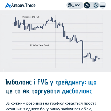
Arapov.Trade
UA
Імбаланс і FVG у трейдингу: що
це та як торгувати дисбаланс
За кожним розривом на графіку ховається проста
механіка: з одного боку ринку закінчився об'єм,