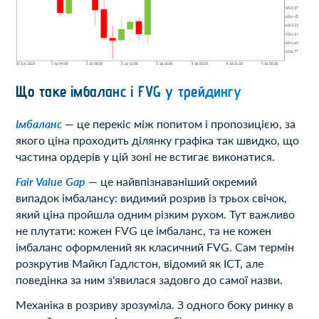
Що таке імбаланс і FVG у трейдингу
Імбаланс
— це перекіс між попитом і пропозицією, за
якого ціна проходить ділянку графіка так швидко, що
частина ордерів у цій зоні не встигає виконатися.
Fair Value Gap
— це найвпізнаваніший окремий
випадок імбалансу: видимий розрив із трьох свічок,
який ціна пройшла одним різким рухом. Тут важливо
не плутати: кожен FVG це імбаланс, та не кожен
імбаланс оформлений як класичний FVG. Сам термін
розкрутив Майкл Гадлстон, відомий як ICT, але
поведінка за ним з'явилася задовго до самої назви.
Механіка в розриву зрозуміла. З одного боку ринку в