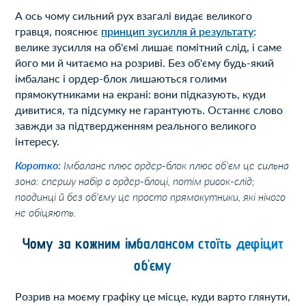
А ось чому сильний рух взагалі видає великого
гравця, пояснює
принцип зусилля й результату
:
велике зусилля на об'ємі лишає помітний слід, і саме
його ми й читаємо на розриві. Без об'єму будь-який
імбаланс і ордер-блок лишаються голими
прямокутниками на екрані: вони підказують, куди
дивитися, та підсумку не гарантують. Останнє слово
завжди за підтвердженням реального великого
інтересу.
Коротко:
Імбаланс плюс ордер-блок плюс об'єм це сильна
зона: спершу набір в ордер-блоці, потім ривок-слід;
поодинці й без об'єму це просто прямокутники, які нічого
не обіцяють.
Чому за кожним імбалансом стоїть дефіцит
об'єму
Розрив на моєму графіку це місце, куди варто глянути,