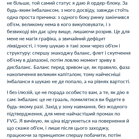
не більше, той самий статус я даю й ордер-блоку. За
будь-яким імбалансом, з мого досвіду, завжди стоїть
одна проста причина: з одного боку ринку закінчився
об'єм, великому нема в кого викуповувати, і з
безвиході він дає ціну вище, лишаючи розрив. Це для
мене не магія графіка, а звичайний дефіцит
ліквідності, і тому шукаю я такі зони через об'єм і
структуру: спершу знаходжу баланс, флет і скупчення
об'єму в діапазоні, потім ловлю момент зриву в
дисбаланс. Баланс перед зривом це, як правило, фаза
накопичення великим капіталом, тому найчесніші
імбаланси я шукаю не де попало, а на рівнях вартості.
І без ілюзій, це не порада особисто вам, а те, як дію я
сам: імбаланс це не грааль, помилятися ви будете в
будь-якому разі. Захід у зону навмання, без жодного
підтвердження, для мене найчастіший промах по
FVG. Я вичікую, як ціна відгукнеться на повернення й
що скаже об'єм, і лише після цього заходжу,
працюючи за принципом спершу побачити, потім