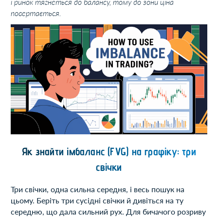
і ринок тягнеться до балансу, тому до зони ціна
повертається.
Як знайти імбаланс (FVG) на графіку: три
свічки
Три свічки, одна сильна середня, і весь пошук на
цьому. Беріть три сусідні свічки й дивіться на ту
середню, що дала сильний рух. Для бичачого розриву