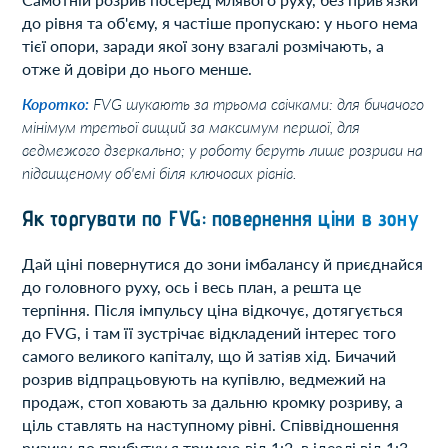
до рівня та об'єму, я частіше пропускаю: у нього нема
тієї опори, заради якої зону взагалі розмічають, а
отже й довіри до нього менше.
Коротко:
FVG шукають за трьома свічками: для бичачого
мінімум третьої вищий за максимум першої, для
ведмежого дзеркально; у роботу беруть лише розриви на
підвищеному об'ємі біля ключових рівнів.
Як торгувати по FVG: повернення ціни в зону
Дай ціні повернутися до зони імбалансу й приєднайся
до головного руху, ось і весь план, а решта це
терпіння. Після імпульсу ціна відкочує, дотягується
до FVG, і там її зустрічає відкладений інтерес того
самого великого капіталу, що й затіяв хід. Бичачий
розрив відпрацьовують на купівлю, ведмежий на
продаж, стоп ховають за дальню кромку розриву, а
ціль ставлять на наступному рівні. Співвідношення
ризику до прибутку я тримаю від 1:2, в ідеалі від 1:3,