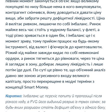
певний момент закінчується об'єм: якщо великому
покупцеві по низу більше нема в кого викуповувати,
контрагент скінчився, йому доводиться давати ціну
вище, аби забрати решту дефіцитної ліквідності. Ціна
й вилітає ривком, лишаючи по собі імбаланс. Ринок
майже весь час стоїть у нудному балансі, у флеті, а
тоді різко зривається в один бік, і імбаланс це і є
момент зриву, тому прийом працює на будь-якому
інструменті, від валют і ф'ючерсів до криптовалюти.
Різкий хід майже завжди кидає по собі невиконані
ордери, а ринок тягнеться до рівноваги, через те ціна
й заглядає в зону, добирає лишену ліквідність і лише
потім іде далі. По суті це рівно те, що об'ємний аналіз
давно зве зоною агресивного входу великого
капіталу, просто перехрещене в модні терміни з
концепції Smart Money.
Коротко:
Імбаланс це перекіс попиту й пропозиції після
різкого ходу, а FVG його видимий розрив із трьох свічок; за
будь-яким розривом стоїть дефіцит об'єму з одного боку,