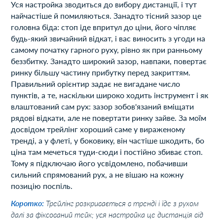
Уся настройка зводиться до вибору дистанції, і тут
найчастіше й помиляються. Занадто тісний зазор це
головна біда: стоп іде впритул до ціни, його чіпляє
будь-який звичайний відкат, і вас виносить з угоди на
самому початку гарного руху, рівно як при ранньому
беззбитку. Занадто широкий зазор, навпаки, повертає
ринку більшу частину прибутку перед закриттям.
Правильний орієнтир задає не вигадане число
пунктів, а те, наскільки широко ходить інструмент і як
влаштований сам рух: зазор зобов'язаний вміщати
рядові відкати, але не повертати ринку зайве. За моїм
досвідом трейлінг хороший саме у вираженому
тренді, а у флеті, у боковику, він частіше шкодить, бо
ціна там мечеться туди-сюди і постійно збиває стоп.
Тому я підключаю його усвідомлено, побачивши
сильний спрямований рух, а не вішаю на кожну
позицію поспіль.
Коротко:
Трейлінг розкривається в тренді і їде з рухом
далі за фіксований тейк; уся настройка це дистанція від