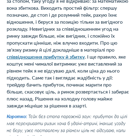
за стопом, таку угоду я не відкриваю: за математикою
вона збиткова. Виходить простий фільтр: спершу
позначаю, де стоп і де розумний тейк, рахую їхнє
відношення, і беруся за позицію тільки за вигідного
розкладу. Невигідних за співвідношенням угод на
ринку завжди більше, ніж вигідних, і спокійно їх
пропускати цінніше, ніж влучно входити. Про цю
зв'язку ризику й цілі докладніше в матеріалі про
співвідношення прибутку й збитку
. І ще правило, яке
коштує мені чималої витримки: уже виставлений за
рівнем тейк я не відсуваю далі, коли ціна до нього
підходить. Саме так і виглядає жадібність у дії:
трейдер бачить прибуток, починає марити про
більше, скасовує ціль, а ринок розвертається і забирає
плюс назад. Рішення на холодну голову майже
завжди міцніше за рішення в азарті.
Коротко:
Тейк без стопа порожній звук: прибуток до цілі
має перекривати ризик хоча б удвічі-втричі, інакше угоду
не беру; уже поставлену за рівнем ціль не відсуваю, коли