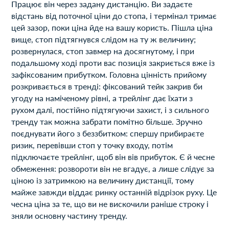
Працює він через задану дистанцію. Ви задаєте
відстань від поточної ціни до стопа, і термінал тримає
цей зазор, поки ціна йде на вашу користь. Пішла ціна
вище, стоп підтягнувся слідом на ту ж величину;
розвернулася, стоп завмер на досягнутому, і при
подальшому ході проти вас позиція закриється вже із
зафіксованим прибутком. Головна цінність прийому
розкривається в тренді: фіксований тейк закрив би
угоду на наміченому рівні, а трейлінг дає їхати з
рухом далі, постійно підтягуючи захист, і з сильного
тренду так можна забрати помітно більше. Зручно
поєднувати його з беззбитком: спершу прибираєте
ризик, перевівши стоп у точку входу, потім
підключаєте трейлінг, щоб він вів прибуток. Є й чесне
обмеження: розвороти він не вгадує, а лише слідує за
ціною із затримкою на величину дистанції, тому
майже завжди віддає ринку останній відрізок руху. Це
чесна ціна за те, що ви не вискочили раніше строку і
зняли основну частину тренду.