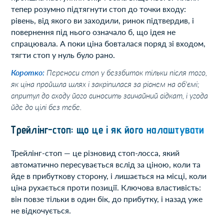
тепер розумно підтягнути стоп до точки входу:
рівень, від якого ви заходили, ринок підтвердив, і
повернення під нього означало б, що ідея не
спрацювала. А поки ціна бовталася поряд зі входом,
тягти стоп у нуль було рано.
Коротко:
Переноси стоп у беззбиток тільки після того,
як ціна пройшла шлях і закріпилася за рівнем на об'ємі;
впритул до входу його виносить звичайний відкат, і угода
йде до цілі без тебе.
Трейлінг-стоп: що це і як його налаштувати
Трейлінг-стоп — це різновид стоп-лосса, який
автоматично пересувається вслід за ціною, коли та
йде в прибуткову сторону, і лишається на місці, коли
ціна рухається проти позиції. Ключова властивість:
він повзе тільки в один бік, до прибутку, і назад уже
не відкочується.