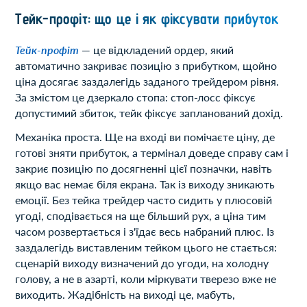
Тейк-профіт: що це і як фіксувати прибуток
Тейк-профіт
— це відкладений ордер, який
автоматично закриває позицію з прибутком, щойно
ціна досягає заздалегідь заданого трейдером рівня.
За змістом це дзеркало стопа: стоп-лосс фіксує
допустимий збиток, тейк фіксує запланований дохід.
Механіка проста. Ще на вході ви помічаєте ціну, де
готові зняти прибуток, а термінал доведе справу сам і
закриє позицію по досягненні цієї позначки, навіть
якщо вас немає біля екрана. Так із виходу зникають
емоції. Без тейка трейдер часто сидить у плюсовій
угоді, сподівається на ще більший рух, а ціна тим
часом розвертається і з'їдає весь набраний плюс. Із
заздалегідь виставленим тейком цього не стається:
сценарій виходу визначений до угоди, на холодну
голову, а не в азарті, коли міркувати тверезо вже не
виходить. Жадібність на виході це, мабуть,