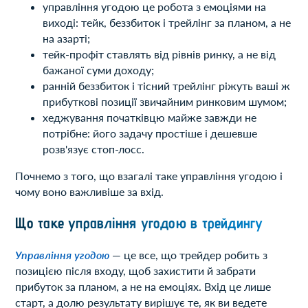
управління угодою це робота з емоціями на
виході: тейк, беззбиток і трейлінг за планом, а не
на азарті;
тейк-профіт ставлять від рівнів ринку, а не від
бажаної суми доходу;
ранній беззбиток і тісний трейлінг ріжуть ваші ж
прибуткові позиції звичайним ринковим шумом;
хеджування початківцю майже завжди не
потрібне: його задачу простіше і дешевше
розв'язує стоп-лосс.
Почнемо з того, що взагалі таке управління угодою і
чому воно важливіше за вхід.
Що таке управління угодою в трейдингу
Управління угодою
— це все, що трейдер робить з
позицією після входу, щоб захистити й забрати
прибуток за планом, а не на емоціях. Вхід це лише
старт, а долю результату вирішує те, як ви ведете