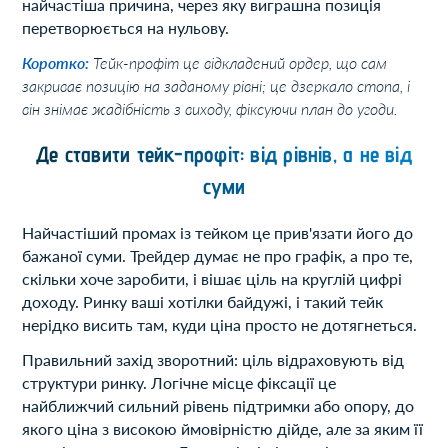
найчастіша причина, через яку виграшна позиція
перетворюється на нульову.
Коротко:
Тейк-профіт це відкладений ордер, що сам
закриває позицію на заданому рівні; це дзеркало стопа, і
він знімає жадібність з виходу, фіксуючи план до угоди.
Де ставити тейк-профіт: від рівнів, а не від
суми
Найчастіший промах із тейком це прив'язати його до
бажаної суми. Трейдер думає не про графік, а про те,
скільки хоче заробити, і вішає ціль на круглій цифрі
доходу. Ринку ваші хотілки байдужі, і такий тейк
нерідко висить там, куди ціна просто не дотягнеться.
Правильний захід зворотний: ціль відраховують від
структури ринку. Логічне місце фіксації це
найближчий сильний рівень підтримки або опору, до
якого ціна з високою ймовірністю дійде, але за яким її