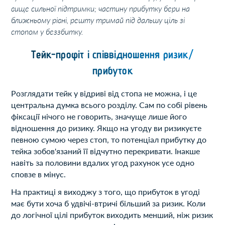
вище сильної підтримки; частину прибутку бери на
ближньому рівні, решту тримай під дальшу ціль зі
стопом у беззбитку.
Тейк-профіт і співвідношення ризик/
прибуток
Розглядати тейк у відриві від стопа не можна, і це
центральна думка всього розділу. Сам по собі рівень
фіксації нічого не говорить, значуще лише його
відношення до ризику. Якщо на угоду ви ризикуєте
певною сумою через стоп, то потенціал прибутку до
тейка зобов'язаний її відчутно перекривати. Інакше
навіть за половини вдалих угод рахунок усе одно
сповзе в мінус.
На практиці я виходжу з того, що прибуток в угоді
має бути хоча б удвічі-втричі більший за ризик. Коли
до логічної цілі прибуток виходить менший, ніж ризик