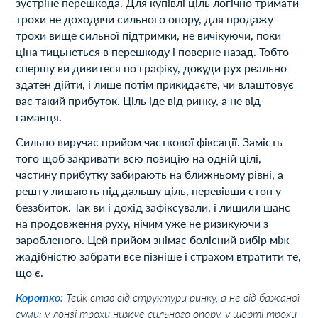
зустріне перешкода. Для купівлі ціль логічно тримати
трохи не доходячи сильного опору, для продажу
трохи вище сильної підтримки, не вичікуючи, поки
ціна тицьнеться в перешкоду і поверне назад. Тобто
спершу ви дивитеся по графіку, докуди рух реально
здатен дійти, і лише потім прикидаєте, чи влаштовує
вас такий прибуток. Ціль іде від ринку, а не від
гаманця.
Сильно виручає прийом часткової фіксації. Замість
того щоб закривати всю позицію на одній цілі,
частину прибутку забирають на ближньому рівні, а
решту лишають під дальшу ціль, перевівши стоп у
беззбиток. Так ви і дохід зафіксували, і лишили шанс
на продовження руху, нічим уже не ризикуючи з
заробленого. Цей прийом знімає болісний вибір між
жадібністю забрати все пізніше і страхом втратити те,
що є.
Коротко:
Тейк став від структури ринку, а не від бажаної
суми: у лонзі трохи нижче сильного опору, у шорті трохи