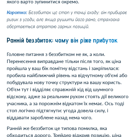
якого варто зупинитися окремо.
Коротко:
Беззбиток це стоп у точці входу: він прибирає
ризик з угоди, але якщо рушити його рано, страховка
обертається втратою гарних позицій.
Ранній беззбиток: чому він ріже прибуток
Головне питання з беззбитком не як, а коли.
Перенесення виправдане тільки після того, як ціна
пройшла у ваш бік помітну відстань і закріпилася:
пробила найближчий рівень на відчутному об'ємі або
побудувала нову точку структури на вашу користь.
Об'єм тут і відділяє справжній хід від шумного
відскоку, адже за реальним рухом стоять дії великого
учасника, а за порожнім відкатом їх немає. Ось тоді
стоп логічно підтягнути: угода довела силу, і
віддавати зароблене назад нема чого.
Ранній же беззбиток це типова помилка, яка
обходиться дорого. Трейдер відкрив позицію, ціна