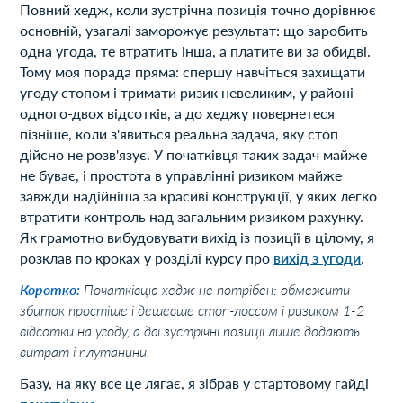
Повний хедж, коли зустрічна позиція точно дорівнює
основній, узагалі заморожує результат: що заробить
одна угода, те втратить інша, а платите ви за обидві.
Тому моя порада пряма: спершу навчіться захищати
угоду стопом і тримати ризик невеликим, у районі
одного-двох відсотків, а до хеджу повернетеся
пізніше, коли з'явиться реальна задача, яку стоп
дійсно не розв'язує. У початківця таких задач майже
не буває, і простота в управлінні ризиком майже
завжди надійніша за красиві конструкції, у яких легко
втратити контроль над загальним ризиком рахунку.
Як грамотно вибудовувати вихід із позиції в цілому, я
розклав по кроках у розділі курсу про
вихід з угоди
.
Коротко:
Початківцю хедж не потрібен: обмежити
збиток простіше і дешевше стоп-лоссом і ризиком 1-2
відсотки на угоду, а дві зустрічні позиції лише додають
витрат і плутанини.
Базу, на яку все це лягає, я зібрав у стартовому гайді