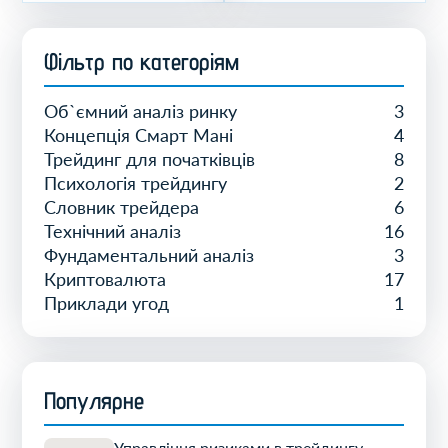
Фiльтр по категорiям
Об`ємний аналіз ринку
3
Концепція Смарт Мані
4
Трейдинг для початківців
8
Психологія трейдингу
2
Словник трейдера
6
Технічний аналіз
16
Фундаментальний аналіз
3
Криптовалюта
17
Приклади угод
1
Популярне
Управління ризиками в трейдингу