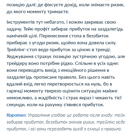
позицію далі: де фіксуєте дохід, коли знімаєте ризик,
до якого моменту тримаєте.
Інструментів тут небагато, і кожен закриває свою
задачу. Тейк-профіт забирає прибуток на заздалегідь
наміченій цілі. Перенесення стопа в беззбиток
прибирає з угоди ризик, щойно вона довела силу.
Трейлінг-стоп веде прибуток за ціною в тренді.
Хеджування страхує позицію зустрічною угодою, але
трейдеру воно потрібне рідко. Спільне в усіх одне:
вони переводять вихід з емоційного рішення в
заздалегідь прописане правило. Без цього навіть
вдалий вхід легко перетворюється на нуль, бо в
гарячці моменту тверезо оцінити ситуацію майже
неможливо, а жадібність і страх якраз і чекають тієї
секунди, коли на рахунку з'явився прибуток.
Коротко:
Управління угодою це робота після входу: тейк
забирає прибуток, беззбиток знімає ризик, трейлінг веде
прибуток, і всі вони переводять вихід з емоції в правило.