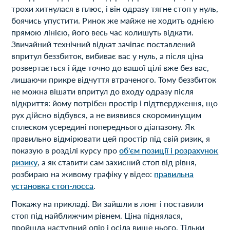
трохи хитнулася в плюс, і він одразу тягне стоп у нуль,
боячись упустити. Ринок же майже не ходить однією
прямою лінією, його весь час колишуть відкати.
Звичайний технічний відкат зачіпає поставлений
впритул беззбиток, вибиває вас у нуль, а після ціна
розвертається і йде точно до вашої цілі вже без вас,
лишаючи прикре відчуття втраченого. Тому беззбиток
не можна вішати впритул до входу одразу після
відкриття: йому потрібен простір і підтвердження, що
рух дійсно відбувся, а не виявився скороминущим
сплеском усередині попереднього діапазону. Як
правильно відмірювати цей простір під свій ризик, я
показую в розділі курсу про
об'єм позиції і розрахунок
ризику
, а як ставити сам захисний стоп від рівня,
розбираю на живому графіку у відео:
правильна
установка стоп-лосса
.
Покажу на прикладі. Ви зайшли в лонг і поставили
стоп під найближчим рівнем. Ціна піднялася,
пройшла наступний опір і осіла вище нього. Тільки