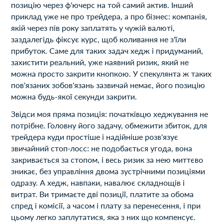
позицію через ф'ючерс на той самий актив. Інший
приклад уже не про трейдера, а про бізнес: компанія,
якій через пів року заплатять у чужій валюті,
заздалегідь фіксує курс, щоб коливання не з'їли
прибуток. Саме для таких задач хедж і придуманий,
захистити реальний, уже наявний ризик, який не
можна просто закрити кнопкою. У спекулянта ж таких
пов'язаних зобов'язань зазвичай немає, його позицію
можна будь-якої секунди закрити.
Звідси моя пряма позиція: початківцю хеджування не
потрібне. Головну його задачу, обмежити збиток, для
трейдера куди простіше і надійніше розв'язує
звичайний стоп-лосс: не подобається угода, вона
закривається за стопом, і весь ризик за нею миттєво
зникає, без управління двома зустрічними позиціями
одразу. А хедж, навпаки, навалює складнощів і
витрат. Ви тримаєте дві позиції, платите за обома
спред і комісії, а часом і плату за перенесення, і при
цьому легко заплутатися, яка з них що компенсує.