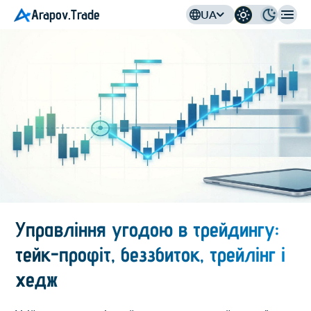
Arapov.Trade
UA
Управління угодою в трейдингу:
тейк-профіт, беззбиток, трейлінг і
хедж