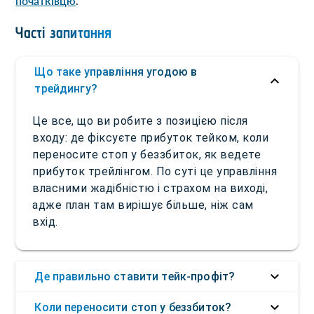
початківцю
.
Часті запитання
Що таке управління угодою в
трейдингу?
Це все, що ви робите з позицією після
входу: де фіксуєте прибуток тейком, коли
переносите стоп у беззбиток, як ведете
прибуток трейлінгом. По суті це управління
власними жадібністю і страхом на виході,
адже план там вирішує більше, ніж сам
вхід.
Де правильно ставити тейк-профіт?
Коли переносити стоп у беззбиток?