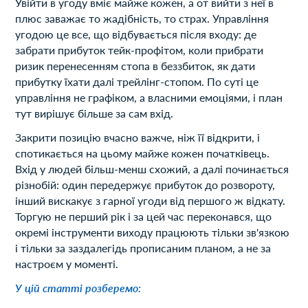
Увійти в угоду вміє майже кожен, а от вийти з неї в
плюс заважає то жадібність, то страх. Управління
угодою це все, що відбувається після входу: де
забрати прибуток тейк-профітом, коли прибрати
ризик перенесенням стопа в беззбиток, як дати
прибутку їхати далі трейлінг-стопом. По суті це
управління не графіком, а власними емоціями, і план
тут вирішує більше за сам вхід.
Закрити позицію вчасно важче, ніж її відкрити, і
спотикається на цьому майже кожен початківець.
Вхід у людей більш-менш схожий, а далі починається
різнобій: один передержує прибуток до розвороту,
інший вискакує з гарної угоди від першого ж відкату.
Торгую не перший рік і за цей час переконався, що
окремі інструменти виходу працюють тільки зв'язкою
і тільки за заздалегідь прописаним планом, а не за
настроєм у моменті.
У цій статті розберемо: