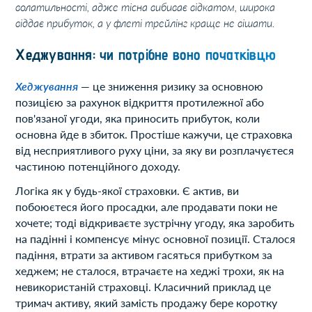
волатильності, адже тісна вибиває відкатом, широка
віддає прибуток, а у флеті трейлінг краще не вішати.
Хеджування: чи потрібне воно початківцю
Хеджування
— це зниження ризику за основною
позицією за рахунок відкриття протилежної або
пов'язаної угоди, яка приносить прибуток, коли
основна йде в збиток. Простіше кажучи, це страховка
від несприятливого руху ціни, за яку ви розплачуєтеся
частиною потенційного доходу.
Логіка як у будь-якої страховки. Є актив, ви
побоюєтеся його просадки, але продавати поки не
хочете; тоді відкриваєте зустрічну угоду, яка заробить
на падінні і компенсує мінус основної позиції. Сталося
падіння, втрати за активом гасяться прибутком за
хеджем; не сталося, втрачаєте на хеджі трохи, як на
невикористаній страховці. Класичний приклад це
тримач активу, який замість продажу бере коротку