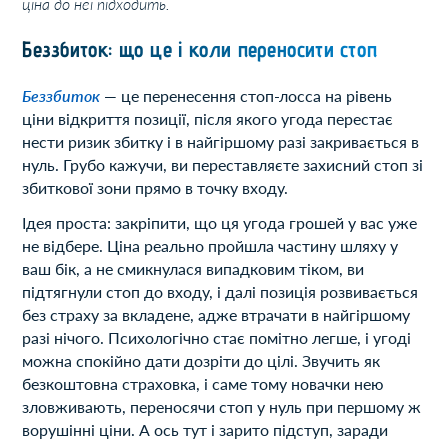
ціна до неї підходить.
Беззбиток: що це і коли переносити стоп
Беззбиток
— це перенесення стоп-лосса на рівень
ціни відкриття позиції, після якого угода перестає
нести ризик збитку і в найгіршому разі закривається в
нуль. Грубо кажучи, ви переставляєте захисний стоп зі
збиткової зони прямо в точку входу.
Ідея проста: закріпити, що ця угода грошей у вас уже
не відбере. Ціна реально пройшла частину шляху у
ваш бік, а не смикнулася випадковим тіком, ви
підтягнули стоп до входу, і далі позиція розвивається
без страху за вкладене, адже втрачати в найгіршому
разі нічого. Психологічно стає помітно легше, і угоді
можна спокійно дати дозріти до цілі. Звучить як
безкоштовна страховка, і саме тому новачки нею
зловживають, переносячи стоп у нуль при першому ж
ворушінні ціни. А ось тут і зарито підступ, заради