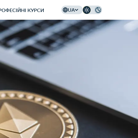
UA
РОФЕСIЙНI КУРСИ