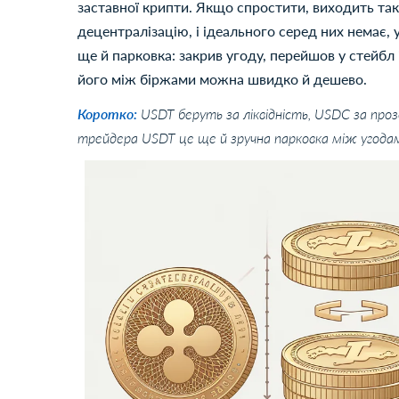
заставної крипти. Якщо спростити, виходить так:
децентралізацію, і ідеального серед них немає,
ще й парковка: закрив угоду, перейшов у стейбл і
його між біржами можна швидко й дешево.
Коротко:
USDT беруть за ліквідність, USDC за прозо
трейдера USDT це ще й зручна парковка між угода