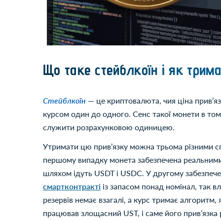
Що таке стейблкоїн і як трим
Стейблкоїн
— це криптовалюта, чия ціна привʼя
курсом один до одного. Сенс такої монети в тому,
служити розрахунковою одиницею.
Утримати цю привʼязку можна трьома різними сп
першому випадку монета забезпечена реальними
шляхом ідуть USDT і USDC. У другому забезпеч
смартконтракті
із запасом понад номінал, так в
резервів немає взагалі, а курс тримає алгоритм
працював злощасний UST, і саме його привʼязка 