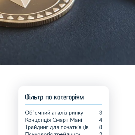
Фiльтр по категорiям
Об`ємний аналіз ринку
3
Концепція Смарт Мані
4
Трейдинг для початківців
8
Психологія трейдингу
2