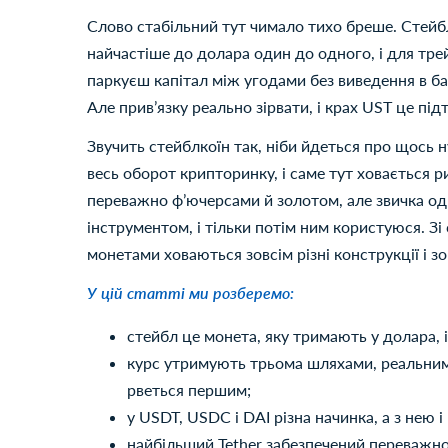
Слово стабільний тут чимало тихо бреше. Стейбл
найчастіше до долара один до одного, і для трей
паркуєш капітал між угодами без виведення в бан
Але привʼязку реально зірвати, і крах UST це під
Звучить стейблкоїн так, ніби йдеться про щось 
весь оборот крипторинку, і саме тут ховається р
переважно фʼючерсами й золотом, але звичка одн
інструментом, і тільки потім ним користуюся. З
монетами ховаються зовсім різні конструкції і зо
У цій статті ми розберемо:
стейбл це монета, яку тримають у долара, і
курс утримують трьома шляхами, реальним
рветься першим;
у USDT, USDC і DAI різна начинка, а з нею і
найбільший Tether забезпечений переважн