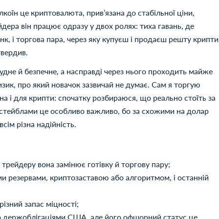
коїн це криптовалюта, привʼязана до стабільної ціни,
дера він працює одразу у двох ролях: тиха гавань, де
к, і торгова пара, через яку купуєш і продаєш решту крипти
твердив.
нудне й безпечне, а насправді через нього проходить майже
изик, про який новачок зазвичай не думає. Сам я торгую
а і для крипти: спочатку розбираюся, що реально стоїть за
і стейблами це особливо важливо, бо за схожими на долар
всім різна надійність.
 трейдеру вона замінює готівку й торгову пару;
и резервами, криптозаставою або алгоритмом, і останній
 різний запас міцності;
о держоблігаціями США, але його офшорний статус це