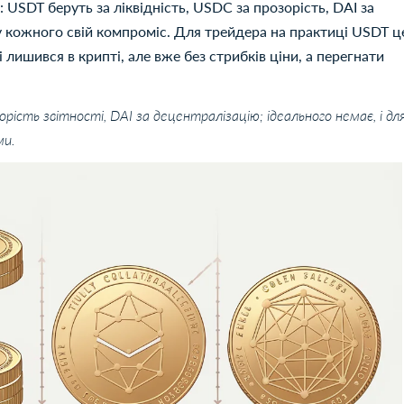
 USDT беруть за ліквідність, USDC за прозорість, DAI за
 у кожного свій компроміс. Для трейдера на практиці USDT ц
 лишився в крипті, але вже без стрибків ціни, а перегнати
рість звітності, DAI за децентралізацію; ідеального немає, і дл
ми.