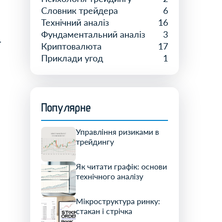
Словник трейдера
6
Технічний аналіз
16
Фундаментальний аналіз
3
.
Криптовалюта
17
Приклади угод
1
Популярне
Управління ризиками в
трейдингу
Як читати графік: основи
технічного аналізу
Мікроструктура ринку:
стакан і стрічка