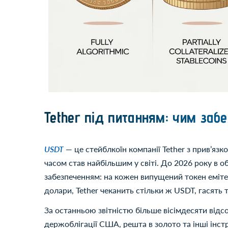
Tether під питанням: чим забе
USDT
— це стейблкоїн компанії Tether з привʼяз
часом став найбільшим у світі. До 2026 року в об
забезпеченням: на кожен випущений токен емітен
долари, Tether чеканить стільки ж USDT, гасять 
За останньою звітністю більше вісімдесяти відсо
держоблігації США, решта в золото та інші інстр