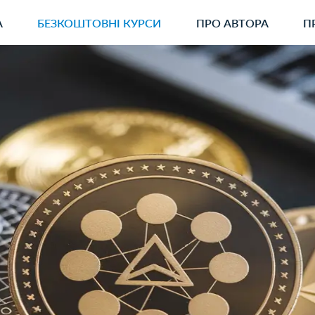
А
БЕЗКОШТОВНI КУРСИ
ПРО АВТОРА
П