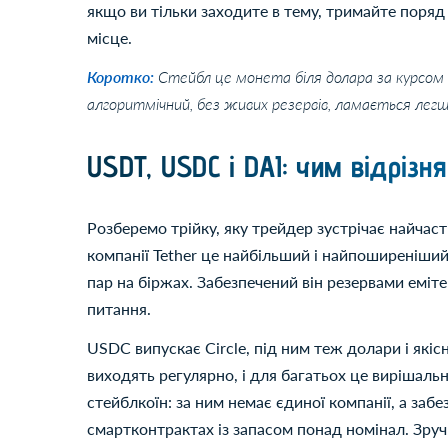
якщо ви тільки заходите в тему, тримайте поря
місце.
Коротко:
Стейбл це монета біля долара за курсом
алгоритмічний, без живих резервів, ламається легше
USDT, USDC і DAI: чим відрізн
Розберемо трійку, яку трейдер зустрічає найчасті
компанії Tether це найбільший і найпоширеніший
пар на біржах. Забезпечений він резервами еміте
питання.
USDC випускає Circle, під ним теж долари і якісн
виходять регулярно, і для багатьох це вирішальн
стейблкоїн: за ним немає єдиної компанії, а за
смартконтрактах із запасом понад номінал. Зручні