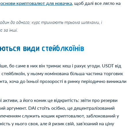
д
основи криптовалют для новачка
, щоб далі все лягло на
 один до одного; курс тримають трьома шляхами, і
 за інші.
яються види стейблкоїнів
ше, бо саме в них він тримає кеш і рахує угоди. USDT від
 стейблкоїн, у ньому номінована більша частина торгових
нта, хоча до їхньої прозорості в ринку періодично виникали
і активи, а його коник це відкритість: звіти про резерви
ий аргумент. DAI стоїть осібно, це децентралізований
безпеченням служить кошик криптовалют, заблокований у
сть у нього своя, але й ризик свій, завʼязаний на ціну