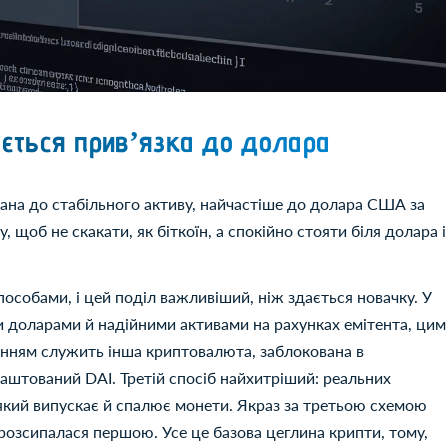
ається привʼязка до долара
зана до стабільного активу, найчастіше до долара США за
 щоб не скакати, як біткоїн, а спокійно стояти біля долара і
особами, і цей поділ важливіший, ніж здається новачку. У
 доларами й надійними активами на рахунках емітента, цим
енням служить інша криптовалюта, заблокована в
лаштований DAI. Третій спосіб найхитріший: реальних
, який випускає й спалює монети. Якраз за третьою схемою
розсипалася першою. Усе це базова цеглина крипти, тому,