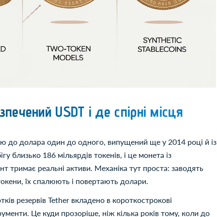
зпечений USDT і де спірні місця
кою до долара один до одного, випущений ще у 2014 році й із
ігу близько 186 мільярдів токенів, і це монета із
т тримає реальні активи. Механіка тут проста: заводять
токени, їх спалюють і повертають долари.
тків резервів Tether вкладено в короткострокові
ументи. Це куди прозоріше, ніж кілька років тому, коли до